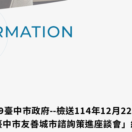
.19臺中市政府--檢送114年12月
年臺中市友善城市諮詢策進座談會」