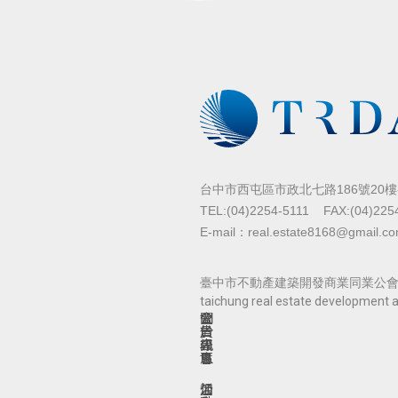
台中市西屯區市政北七路186號20樓-
TEL:(04)2254-5111
FAX:(04)225
E-mail：real.estate8168@gmail.c
臺中市不動產建築開發商業同業公會 Copy
taichung real estate development a
關
公
會
於
告
員
公
訊
專
會
息
區
活
公
加