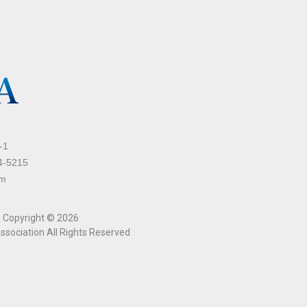
1
4-5215
om
right © 2026
ssociation All Rights Reserved