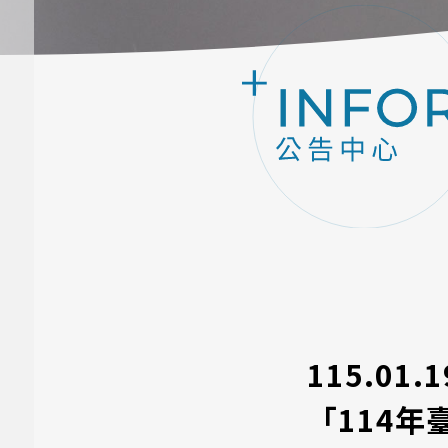
115.01
「114