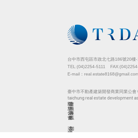
台中市西屯區市政北七路186號20樓-
TEL:(04)2254-5111
FAX:(04)2254
E-mail：real.estate8168@gmail.co
臺中市不動產建築開發商業同業公會 Copyr
taichung real estate development as
關
公
會
於
告
員
公
訊
專
會
息
區
活
公
加
動
會
入
訊
刊
公