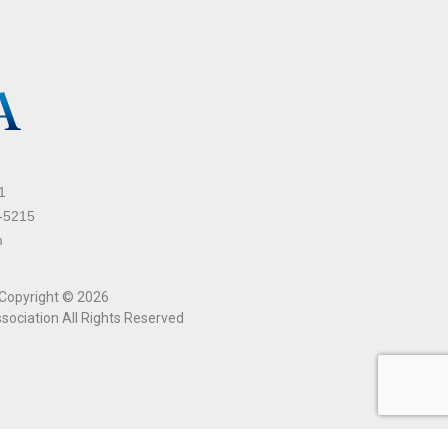
1
-5215
m
ight © 2026
sociation All Rights Reserved