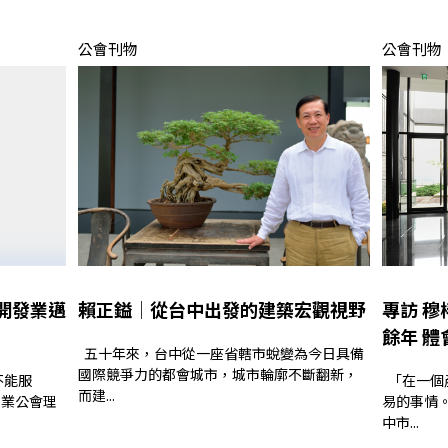
公會刊物
公會刊物
開發業邁
賴正鎰│從台中出發的建築宏觀視野
專訪 
餘年 
五十年來，台中從一座省轄市蛻變為今日具備
國際競爭力的都會城市，城市輪廓不斷翻新，
「在一個產業從事四十多年，並不是一件很容
而建...
易的事情
中市...