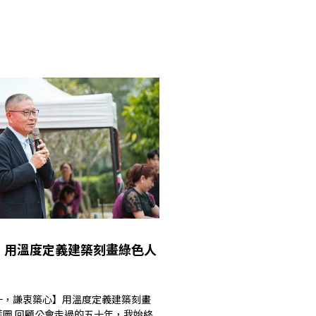
│用溫度定義建築刻畫綠色人
十，謙衷築心】用溫度定義建築刻畫
藍圖 回顧公會走過的五十年，我始終