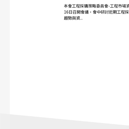
本會工程採購策略委員會-工程市場資
16日召開會議，會中研討近期工程
趨勢與資...