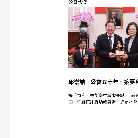
公會刊物
學
其
他
邱崇喆│公會五十年．築夢
攜手市府，共創臺中城市亮點 前幾天看到新
聞，竹跡館即將功成身退，這是本會201