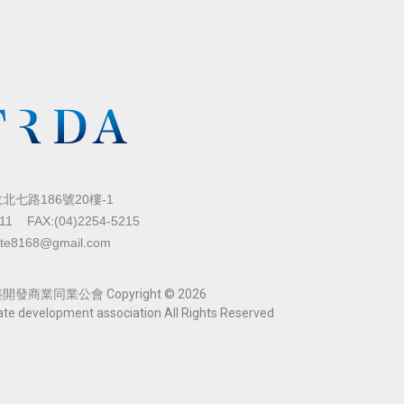
七路186號20樓-1
11
FAX:(04)2254-5215
ate8168@gmail.com
商業同業公會 Copyright © 2026
tate development association All Rights Reserved