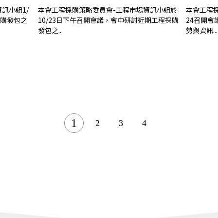
訊小組1/
本會工程採購策略委員會-工程市場資訊小組於
本會工程採
採購發包之
10/23日下午召開會議，會中研討近期工程採購
24召開
發包之...
勢與資訊...
1
2
3
4