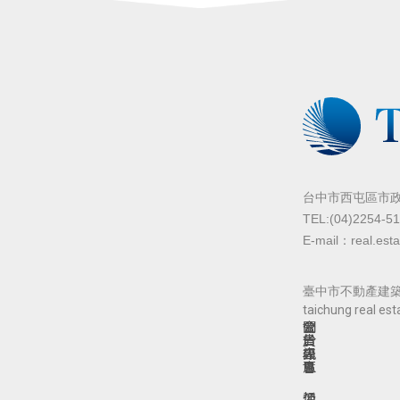
台中市西屯區市政北
TEL:(04)2254-51
E-mail：real.est
臺中市不動產建築開發
taichung real es
關
公
會
於
告
員
公
訊
專
會
息
區
活
公
加