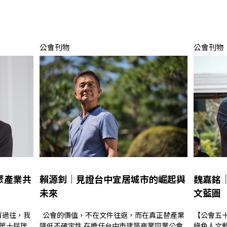
公會刊物
公會刊物
聚產業共
賴源釗│見證台中宜居城市的崛起與
魏嘉銘
未來
文藍圖
公會的價值，不在文件往返，而在真正替產業
【公會五
十屆理...
降低不確定性 在擔任台中市建築商業同業公會...
綠色人文