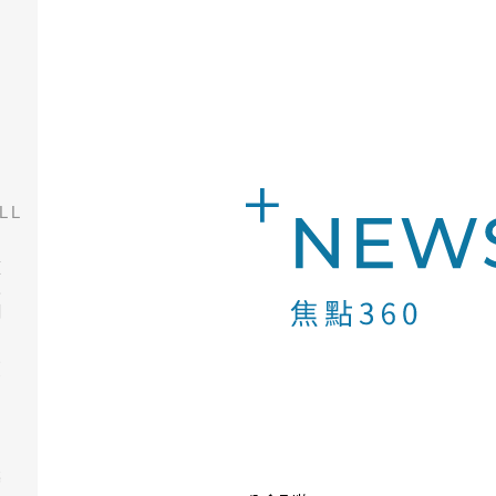
LL
房
市
新
聞
公
會
刊
物
建
築
美