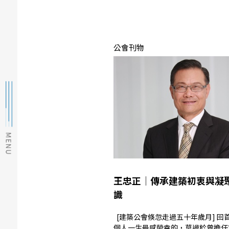
公會刊物
王忠正│傳承建築初衷與凝
識
[建築公會倏忽走過五十年歲月] 回首過往，我
個人一生最感榮幸的，莫過於曾擔任第