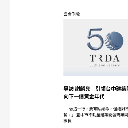
公會刊物
專訪 謝麟兒│引領台中建築
向下一個黃金年代
「做這一行，要有點認命，但絕對不能服
輸。」 臺中市不動產建築開發商業同業公會理
事長...