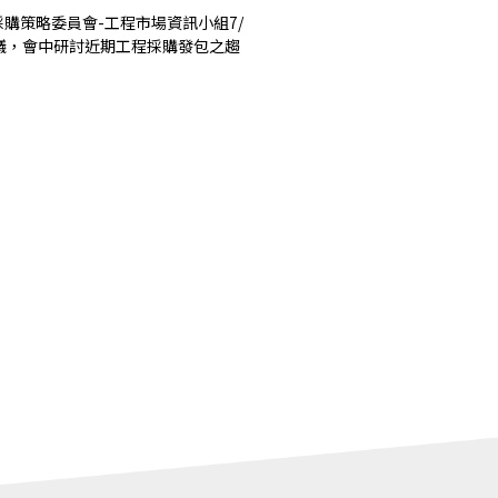
購策略委員會-工程市場資訊小組7/
會議，會中研討近期工程採購發包之趨