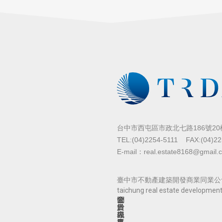
台中市西屯區市政北七路186號20樓
TEL:(04)2254-5111
FAX:(04)2
E-mail：real.estate8168@gmail.
臺中市不動產建築開發商業同業公會 Cop
taichung real estate development
關
公
會
於
告
員
公
訊
專
會
息
區