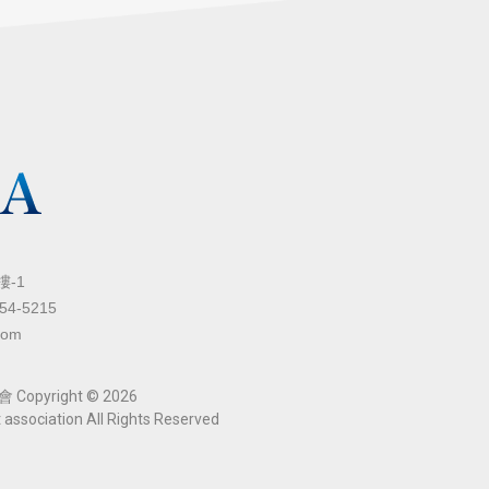
-1
254-5215
com
yright © 2026
 association All Rights Reserved