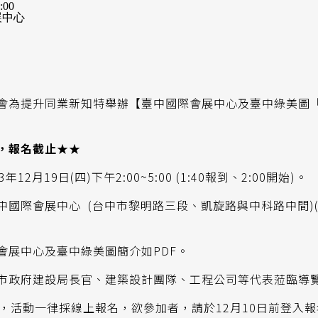
00
展中心
會為提升同業新知特舉辦【臺中國際會展中心及臺中綠美圖「
，報名截止★★
12月19日(四)下午2:00~5:00 (1:40報到、2:00開始
中國際會展中心 (台中市黎明路三段、凱旋路與中科路中間)
會展中心及臺中綠美圖簡介如PDF。
市政府建設局長官、建築設計團隊、工程公司等代表蒞臨導
位，活動一律採線上報名，欲參加者，請於12月10日前登入