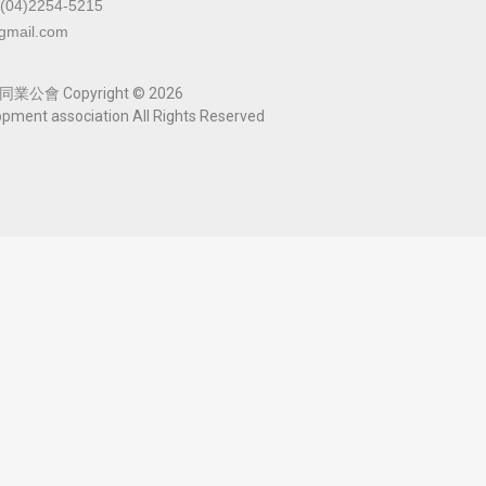
(04)2254-5215
gmail.com
 Copyright © 2026
opment association All Rights Reserved