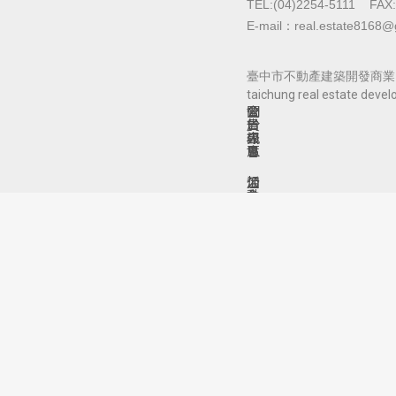
TEL:(04)2254-5111
FAX:
E-mail：real.estate8168@
臺中市不動產建築開發商業同業公會
taichung real estate devel
關
公
會
於
告
員
公
訊
專
會
息
區
活
公
加
動
會
入
訊
刊
公
息
物
會
法
動
協
規
態
力
資
焦
廠
訊
點
商
焦
下
聯
點
載
絡
360
專
我
區
們